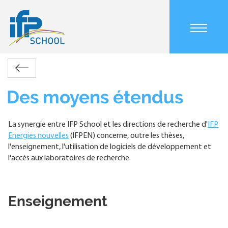
Aller
au
contenu
principal
Main
Recherche
Des
navigation
Retour
et
moyens
mobile
Fil
innovation
étendus
Des moyens étendus
d'Ariane
La synergie entre IFP School et les directions de recherche d'
IFP
Energies nouvelles
(IFPEN) concerne, outre les thèses,
l'enseignement, l'utilisation de logiciels de développement et
l'accès aux laboratoires de recherche.
Enseignement