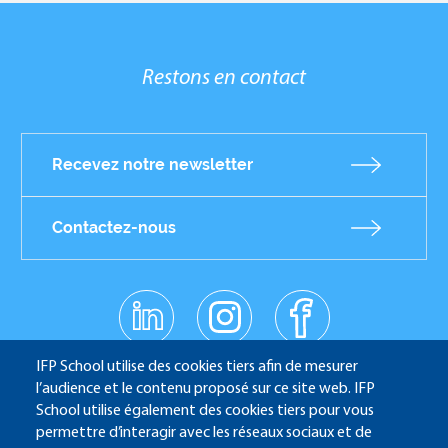
Restons en contact
Recevez notre newsletter
Contactez-nous
linkedin
instagr
facebo
am
ok
Réseaux
youtub
IFP School utilise des cookies tiers afin de mesurer
e
sociaux
l’audience et le contenu proposé sur ce site web. IFP
School utilise également des cookies tiers pour vous
permettre d’interagir avec les réseaux sociaux et de