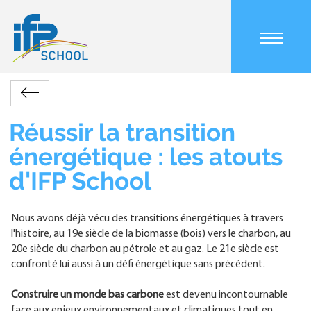
Aller
au
contenu
principal
Main
L'École
Pourquoi
Réussir
navigation
Retour
choisir
la
mobile
Fil
IFP
transition
Réussir la transition
d'Ariane
School
énergétique
énergétique : les atouts
?
:
les
d'IFP School
atouts
d'IFP
School
Nous avons déjà vécu des transitions énergétiques à travers
l'histoire, au 19e siècle de la biomasse (bois) vers le charbon, au
20e siècle du charbon au pétrole et au gaz. Le 21e siècle est
confronté lui aussi à un défi énergétique sans précédent.
Construire un monde bas carbone
est devenu incontournable
face aux enjeux environnementaux et climatiques tout en