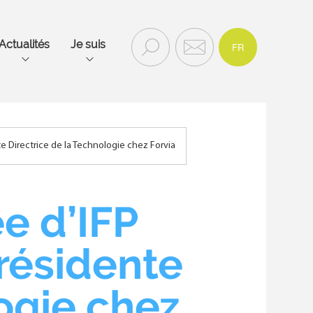
EN
Recherc
Contac
Actualités
Je suis
FR
he
t
Rechercher
et
contact
Main
navigation
 Directrice de la Technologie chez Forvia
mobile
e d’IFP
résidente
ogie chez