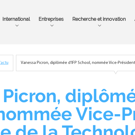
Aller
au
contenu
International
Entreprises
Recherche et innovation
principal
'actu
Vanessa Picron, diplômée d’IFP School, nommée Vice-Présidente
Picron, diplômé
 nommée Vice-P
ce de la Technol