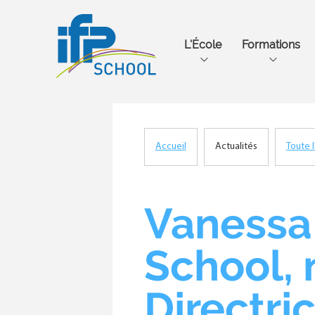
Main
L'École
Formations
navigation
Accueil
Actualités
Toute l
Fil
d'Ariane
Vanessa 
School,
Directri