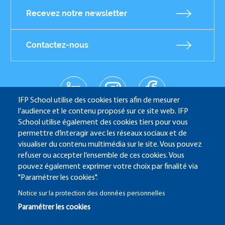
Recevez notre newsletter
Contactez-nous
linkedin
instagr
facebo
Réseaux
am
ok
IFP School utilise des cookies tiers afin de mesurer
sociaux
youtub
l’audience et le contenu proposé sur ce site web. IFP
e
School utilise également des cookies tiers pour vous
permettre d’interagir avec les réseaux sociaux et de
visualiser du contenu multimédia sur le site. Vous pouvez
refuser ou accepter l’ensemble de ces cookies. Vous
IFP School - 232 Avenue Napoléon Bonaparte - 92852
pouvez également exprimer votre choix par finalité via
Rueil-Malmaison
"Paramétrer les cookies".
Notice sur la protection des données personnelles
Paramétrer les cookies