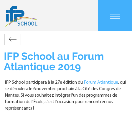
Aller
au
contenu
Main
principal
navigation
mobile
Accueil
Actualités
IFP
Retour
Fil
School
d'Ariane
au
IFP School au Forum
Forum
Atlantique 2019
Atlantique
2019
IFP School participera à la 27e édition du
Forum Atlantique
, qui
se déroulera le 6 novembre prochain à la Cité des Congrès de
Nantes. Si vous souhaitez intégrer l'un des programmes de
formation de l'École, c'est l'occasion pour rencontrer nos
représentants !