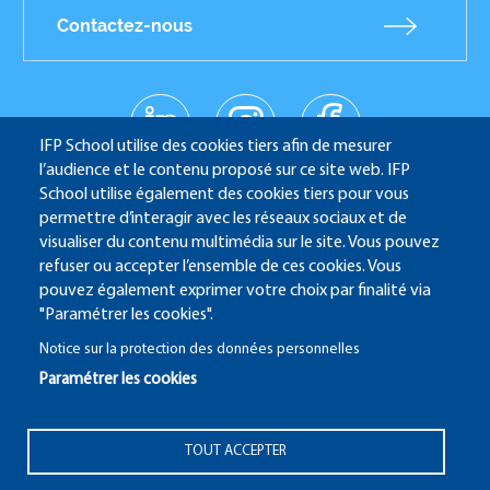
Contactez-nous
linkedin
instagr
facebo
Réseaux
am
ok
IFP School utilise des cookies tiers afin de mesurer
sociaux
youtub
l’audience et le contenu proposé sur ce site web. IFP
e
School utilise également des cookies tiers pour vous
permettre d’interagir avec les réseaux sociaux et de
visualiser du contenu multimédia sur le site. Vous pouvez
refuser ou accepter l’ensemble de ces cookies. Vous
IFP School - 232 Avenue Napoléon Bonaparte - 92852
pouvez également exprimer votre choix par finalité via
Rueil-Malmaison
"Paramétrer les cookies".
Notice sur la protection des données personnelles
Paramétrer les cookies
ALUMNI
SITE CANDIDATURE
ECAMPUS
Pied
TOUT ACCEPTER
IFP ENERGIES NOUVELLES
de