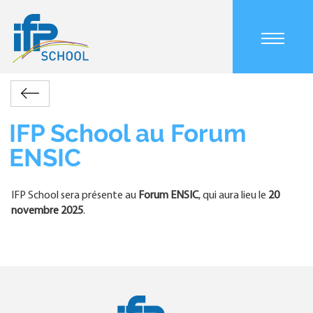
Aller
au
contenu
Main
principal
navigation
mobile
Accueil
Actualités
IFP
Retour
Fil
School
d'Ariane
au
IFP School au Forum
Forum
ENSIC
ENSIC
IFP School sera présente au
Forum ENSIC
, qui aura lieu le
20
novembre 2025
.