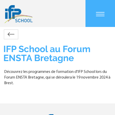
Aller
au
contenu
Main
principal
navigation
mobile
Accueil
Actualités
IFP
Retour
Fil
School
d'Ariane
au
IFP School au Forum
Forum
ENSTA Bretagne
ENSTA
Bretagne
Découvrez les programmes de formation d'IFP School lors du
Forum ENSTA Bretagne, qui se déroulera le 19 novembre 2024 à
Brest.