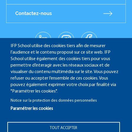
Contactez-nous
linkedin
instagr
facebo
Réseaux
am
ok
IFP School utilise des cookies tiers afin de mesurer
sociaux
youtub
l’audience et le contenu proposé sur ce site web. IFP
e
School utilise également des cookies tiers pour vous
permettre d’interagir avec les réseaux sociaux et de
visualiser du contenu multimédia sur le site. Vous pouvez
refuser ou accepter l’ensemble de ces cookies. Vous
IFP School - 232 Avenue Napoléon Bonaparte - 92852
pouvez également exprimer votre choix par finalité via
Rueil-Malmaison
"Paramétrer les cookies".
Notice sur la protection des données personnelles
Paramétrer les cookies
ALUMNI
SITE CANDIDATURE
ECAMPUS
Pied
TOUT ACCEPTER
IFP ENERGIES NOUVELLES