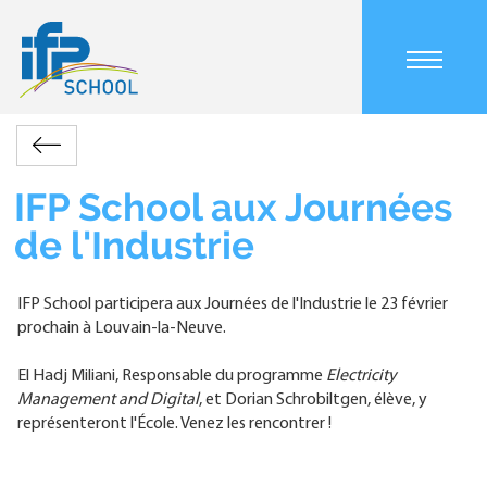
Aller
au
contenu
Main
principal
navigation
mobile
Accueil
Actualités
IFP
Retour
Fil
School
d'Ariane
aux
IFP School aux Journées
Journées
de l'Industrie
de
l'Industrie
IFP School participera aux Journées de l'Industrie le 23 février
prochain à Louvain-la-Neuve.
El Hadj Miliani, Responsable du programme
Electricity
Management and Digital
, et Dorian Schrobiltgen, élève, y
représenteront l'École. Venez les rencontrer !