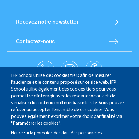
Recevez notre newsletter
Contactez-nous
linkedin
instagr
facebo
Réseaux
am
ok
IFP School utilise des cookies tiers afin de mesurer
sociaux
youtub
l’audience et le contenu proposé sur ce site web. IFP
e
School utilise également des cookies tiers pour vous
permettre d’interagir avec les réseaux sociaux et de
visualiser du contenu multimédia sur le site. Vous pouvez
refuser ou accepter l’ensemble de ces cookies. Vous
IFP School - 232 Avenue Napoléon Bonaparte - 92852
pouvez également exprimer votre choix par finalité via
Rueil-Malmaison
"Paramétrer les cookies".
Notice sur la protection des données personnelles