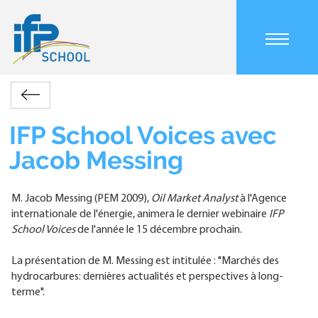
Aller
au
contenu
Main
principal
navigation
mobile
Accueil
Actualités
IFP
Retour
Fil
School
d'Ariane
Voices
IFP School Voices avec
avec
Jacob Messing
Jacob
Messing
M. Jacob Messing (PEM 2009),
Oil Market Analyst
à l'Agence
internationale de l'énergie, animera le dernier webinaire
IFP
School Voices
de l'année le 15 décembre prochain.
La présentation de M. Messing est intitulée : "Marchés des
hydrocarbures: dernières actualités et perspectives à long-
terme".