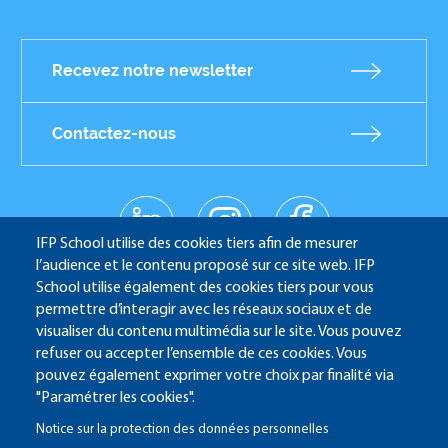
Recevez notre newsletter
Contactez-nous
linkedin
instagr
facebo
Réseaux
am
ok
IFP School utilise des cookies tiers afin de mesurer
sociaux
youtub
l’audience et le contenu proposé sur ce site web. IFP
e
School utilise également des cookies tiers pour vous
permettre d’interagir avec les réseaux sociaux et de
visualiser du contenu multimédia sur le site. Vous pouvez
refuser ou accepter l’ensemble de ces cookies. Vous
IFP School - 232 Avenue Napoléon Bonaparte - 92852
pouvez également exprimer votre choix par finalité via
Rueil-Malmaison
"Paramétrer les cookies".
Notice sur la protection des données personnelles