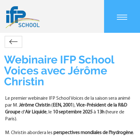
Aller
au
contenu
Main
principal
navigation
mobile
Accueil
Actualités
Webinaire
Retour
Fil
IFP
d'Ariane
School
Webinaire IFP School
Voices
Voices avec Jérôme
avec
Jérôme
Christin
Christin
Le premier webinaire IFP School Voices de la saison sera animé
par M.
Jérôme Christin
(
EEN, 2001
),
Vice-Président de la R&D
Groupe
d'
Air Liquide
, le
10 septembre 2025
à
13h
(heure de
Paris).
M. Christin abordera les
perspectives mondiales de l'hydrogène
.