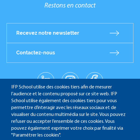
Restons en contact
Recevez notre newsletter
Contactez-nous
linkedin
instagr
facebo
Réseaux
am
ok
IFP School utilise des cookies tiers afin de mesurer
sociaux
youtub
l’audience et le contenu proposé sur ce site web. IFP
e
School utilise également des cookies tiers pour vous
permettre d’interagir avec les réseaux sociaux et de
visualiser du contenu multimédia sur le site. Vous pouvez
refuser ou accepter l’ensemble de ces cookies. Vous
IFP School - 232 Avenue Napoléon Bonaparte - 92852
pouvez également exprimer votre choix par finalité via
Rueil-Malmaison
"Paramétrer les cookies".