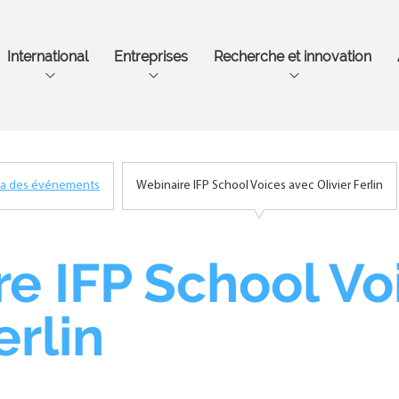
Aller
au
contenu
International
Entreprises
Recherche et innovation
principal
a des événements
Webinaire IFP School Voices avec Olivier Ferlin
e IFP School Vo
erlin