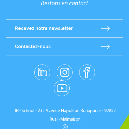
Restons en contact
Recevez notre newsletter
Contactez-nous
linkedin
instagr
facebo
am
ok
Réseaux
youtub
e
sociaux
IFP School - 232 Avenue Napoléon Bonaparte - 92852
Rueil-Malmaison