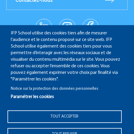
Contactez-nous
linkedin
instagr
facebo
Réseaux
am
ok
IFP School utilise des cookies tiers afin de mesurer
sociaux
youtub
l’audience et le contenu proposé sur ce site web. IFP
e
School utilise également des cookies tiers pour vous
permettre d’interagir avec les réseaux sociaux et de
visualiser du contenu multimédia sur le site. Vous pouvez
refuser ou accepter l’ensemble de ces cookies. Vous
IFP School - 232 Avenue Napoléon Bonaparte - 92852
pouvez également exprimer votre choix par finalité via
Rueil-Malmaison
"Paramétrer les cookies".
Notice sur la protection des données personnelles
Paramétrer les cookies
ALUMNI
SITE CANDIDATURE
ECAMPUS
Pied
TOUT ACCEPTER
IFP ENERGIES NOUVELLES
de
Mentions Légales
Plan du site
© 2025 IFP School