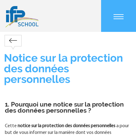
Aller
au
contenu
Main
principal
navigation
mobile
Retour
Fil
d'Ariane
Notice sur la protection
des données
personnelles
1. ​​​​​​Pourquoi une notice sur la protection
des données personnelles ?
Cette
notice sur la protection des données personnelles
a pour
but de vous informer sur la manière dont vos données