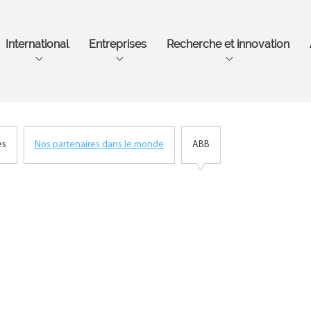
Aller
au
contenu
International
Entreprises
Recherche et innovation
principal
es
Nos partenaires dans le monde
ABB