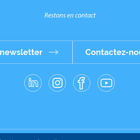
Restons en contact
 newsletter
Contactez-no
linkedin
instagr
facebo
youtub
am
ok
e
School - 232 Avenue Napoléon Bonaparte - 92852 Rueil-Malmaison