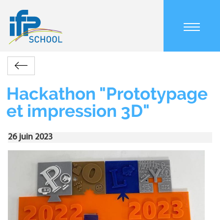
Aller
au
contenu
principal
Main
Accueil
Actualités
Hackathon
navigation
Retour
"Prototypage
mobile
Fil
et
Hackathon "Prototypage
d'Ariane
impression
et impression 3D"
3D"
26 juin 2023