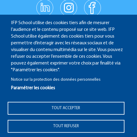
linkedin
instagr
facebo
am
ok
Réseaux
youtub
IFP School utilise des cookies tiers afin de mesurer
e
sociaux
l’audience et le contenu proposé sur ce site web. IFP
School utilise également des cookies tiers pour vous
permettre d’interagir avec les réseaux sociaux et de
IFP School - 232 Avenue Napoléon Bonaparte - 92852
visualiser du contenu multimédia sur le site. Vous pouvez
refuser ou accepter l’ensemble de ces cookies. Vous
Rueil-Malmaison
pouvez également exprimer votre choix par finalité via
"Paramétrer les cookies".
Notice sur la protection des données personnelles
Paramétrer les cookies
ALUMNI
SITE CANDIDATURE
ECAMPUS
IFP ENERGIES NOUVELLES
Pied
TOUT ACCEPTER
Mentions Légales
Plan du site
© 2025 IFP School
de
page
TOUT REFUSER
Pied
2