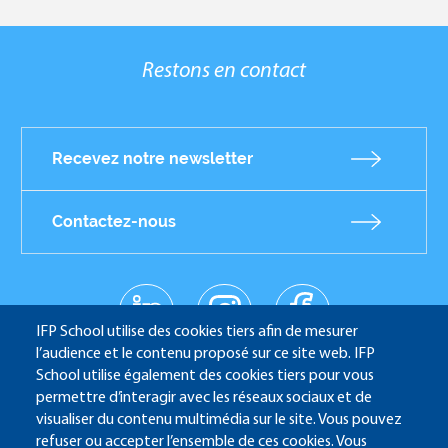
Restons en contact
Recevez notre newsletter
Contactez-nous
linkedin
instagr
facebo
Réseaux
am
ok
IFP School utilise des cookies tiers afin de mesurer
sociaux
youtub
l’audience et le contenu proposé sur ce site web. IFP
e
School utilise également des cookies tiers pour vous
permettre d’interagir avec les réseaux sociaux et de
visualiser du contenu multimédia sur le site. Vous pouvez
refuser ou accepter l’ensemble de ces cookies. Vous
IFP School - 232 Avenue Napoléon Bonaparte - 92852