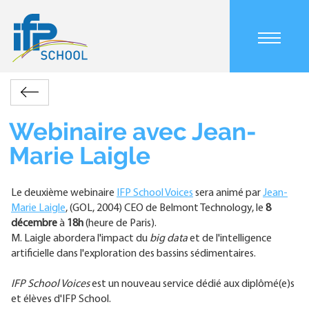
Aller
au
contenu
Main
principal
navigation
mobile
Accueil
Actualités
Webinaire
Retour
Fil
avec
d'Ariane
Jean-
Webinaire avec Jean-
Marie
Marie Laigle
Laigle
Le deuxième webinaire
IFP School Voices
sera animé par
Jean-
Marie Laigle
, (GOL, 2004) CEO de Belmont Technology, le
8
décembre
à
18h
(heure de Paris).
M. Laigle abordera l'impact du
big data
et de l'intelligence
artificielle dans l'exploration des bassins sédimentaires.
IFP School Voices
est un nouveau service dédié aux diplômé(e)s
et élèves d'IFP School.