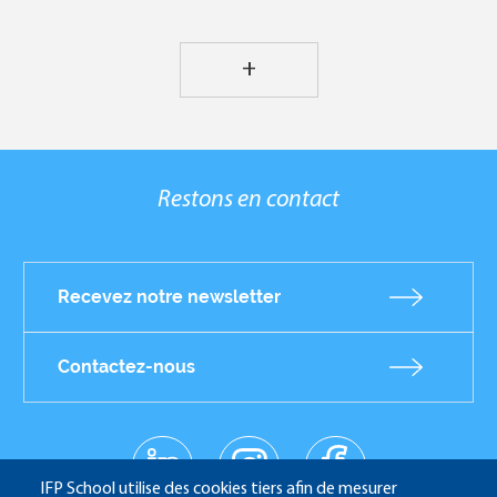
+
Restons en contact
Recevez notre newsletter
Contactez-nous
linkedin
instagr
facebo
Réseaux
am
ok
IFP School utilise des cookies tiers afin de mesurer