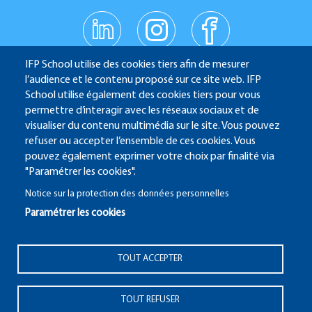
linkedin
instagr
facebo
am
ok
Réseaux
youtub
IFP School utilise des cookies tiers afin de mesurer
e
sociaux
l’audience et le contenu proposé sur ce site web. IFP
School utilise également des cookies tiers pour vous
permettre d’interagir avec les réseaux sociaux et de
IFP School - 232 Avenue Napoléon Bonaparte - 92852
visualiser du contenu multimédia sur le site. Vous pouvez
refuser ou accepter l’ensemble de ces cookies. Vous
Rueil-Malmaison
pouvez également exprimer votre choix par finalité via
"Paramétrer les cookies".
Notice sur la protection des données personnelles
Paramétrer les cookies
ALUMNI
SITE CANDIDATURE
ECAMPUS
IFP ENERGIES NOUVELLES
Pied
TOUT ACCEPTER
Mentions Légales
Plan du site
© 2025 IFP School
de
page
TOUT REFUSER