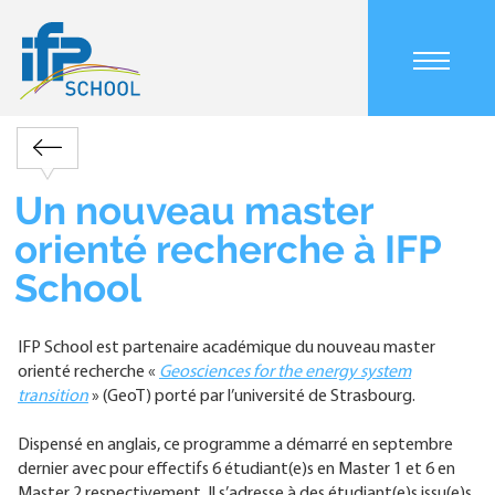
Aller
au
contenu
principal
Main
navigation
Retour
mobile
Fil
Un nouveau master
d'Ariane
orienté recherche à IFP
School
IFP School est partenaire académique du nouveau master
orienté recherche «
Geosciences for the energy system
transition
» (GeoT) porté par l’université de Strasbourg.
Dispensé en anglais, ce programme a démarré en septembre
dernier avec pour effectifs 6 étudiant(e)s en Master 1 et 6 en
Master 2 respectivement. Il s’adresse à des étudiant(e)s issu(e)s